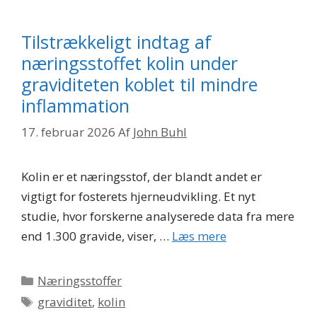
Tilstrækkeligt indtag af
næringsstoffet kolin under
graviditeten koblet til mindre
inflammation
17. februar 2026
Af
John Buhl
Kolin er et næringsstof, der blandt andet er
vigtigt for fosterets hjerneudvikling. Et nyt
studie, hvor forskerne analyserede data fra mere
end 1.300 gravide, viser, …
Læs mere
Kategorier
Næringsstoffer
Tags
graviditet
,
kolin