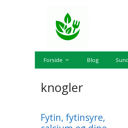
Hop
til
indhold
Forside
Blog
Sun
knogler
Fytin, fytinsyre,