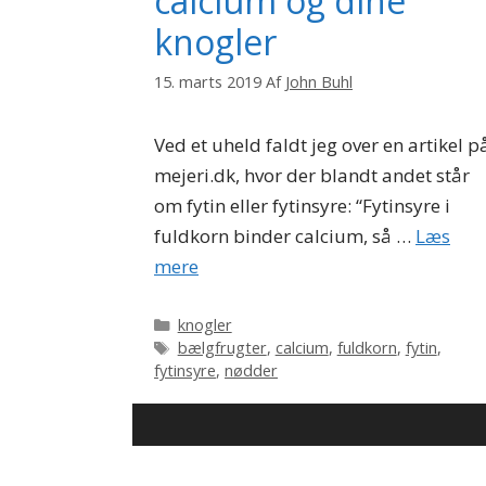
calcium og dine
knogler
15. marts 2019
Af
John Buhl
Ved et uheld faldt jeg over en artikel p
mejeri.dk, hvor der blandt andet står
om fytin eller fytinsyre: “Fytinsyre i
fuldkorn binder calcium, så …
Læs
mere
Kategorier
knogler
Tags
bælgfrugter
,
calcium
,
fuldkorn
,
fytin
,
fytinsyre
,
nødder